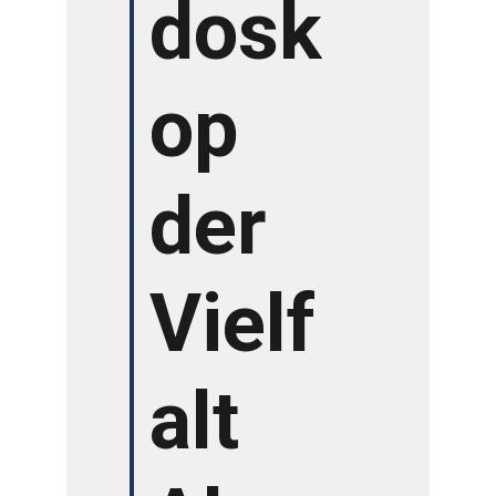
dosk
op
der
Vielf
alt