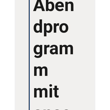
Aben
dpro
gram
m
mit