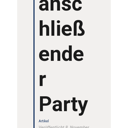
ansc
hließ
ende
r
Party
Artikel
Veröffentlicht 8. November