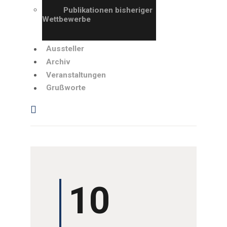
GRUSSWORTE
Publikationen bisheriger
Wettbewerbe
Aussteller
Archiv
Veranstaltungen
Grußworte
10