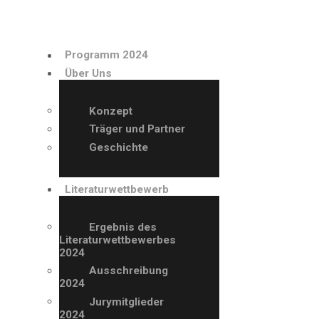
PROGRAMM 2024
Programm 2024
ÜBER UNS
Über Uns
LITERATURWETTBE
Konzept
Träger und Partner
WERB
Geschichte
AUSSTELLER
Literaturwettbewerb
ARCHIV
Ergebnis des
Literaturwettbewerbes
2024
VERANSTALTUNGE
Ausschreibung
2024
N
Jurymitglieder
2024