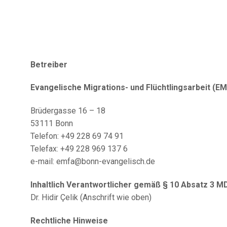
PROGRAMM 2024
ÜBER UNS
Betreiber
LITERATURWETTBE
Evangelische Migrations- und Flüchtlingsarbeit (EM
WERB
Brüdergasse 16 – 18
53111 Bonn
AUSSTELLER
Telefon: +49 228 69 74 91
Telefax: +49 228 969 137 6
ARCHIV
e-mail: emfa@bonn-evangelisch.de
VERANSTALTUNGE
Inhaltlich Verantwortlicher gemäß § 10 Absatz 3 M
Dr. Hidir Çelik (Anschrift wie oben)
N
Rechtliche Hinweise