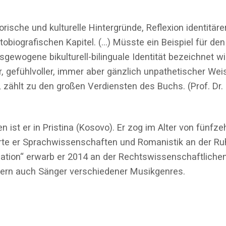
ische und kulturelle Hintergründe, Reflexion identitärer
obiografischen Kapitel. (…) Müsste ein Beispiel für den
gewogene bikulturell-bilinguale Identität bezeichnet wi
r, gefühlvoller, immer aber gänzlich unpathetischer Wei
 zählt zu den großen Verdiensten des Buchs. (Prof. Dr. D
ist er in Pristina (Kosovo). Er zog im Alter von fünfze
erte er Sprachwissenschaften und Romanistik an der Ru
iation“ erwarb er 2014 an der Rechtswissenschaftliche
ondern auch Sänger verschiedener Musikgenres.