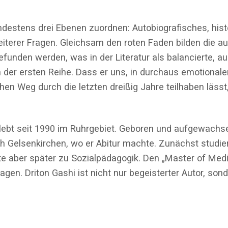
ndestens drei Ebenen zuordnen: Autobiografisches, histor
terer Fragen. Gleichsam den roten Faden bilden die aut
nden werden, was in der Literatur als balancierte, aus
 der ersten Reihe. Dass er uns, in durchaus emotionale
en Weg durch die letzten dreißig Jahre teilhaben lässt,
lebt seit 1990 im Ruhrgebiet. Geboren und aufgewachsen 
ch Gelsenkirchen, wo er Abitur machte. Zunächst studi
e aber später zu Sozialpädagogik. Den „Master of Med
Hagen. Driton Gashi ist nicht nur begeisterter Autor, s