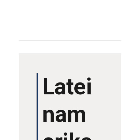
PROGRAMM 2024
ÜBER UNS
LITERATURWETTBE
WERB
Latei
AUSSTELLER
ARCHIV
nam
VERANSTALTUNGE
N