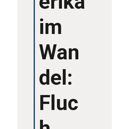
erika
GRUSSWORTE
im
Wan
del:
Fluc
h