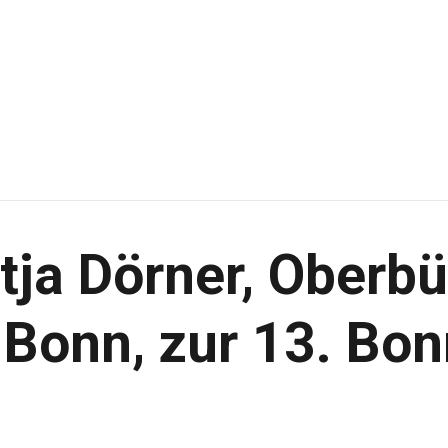
PROGRAMM 2024
ÜBER UNS
LITERATURWETTBE
WERB
AUSSTELLER
tja Dörner, Oberbü
ARCHIV
 Bonn, zur 13. B
VERANSTALTUNGE
N