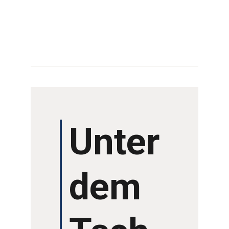
PROGRAMM 2024
ÜBER UNS
LITERATURWETTBE
WERB
Unter
AUSSTELLER
ARCHIV
dem
VERANSTALTUNGE
N