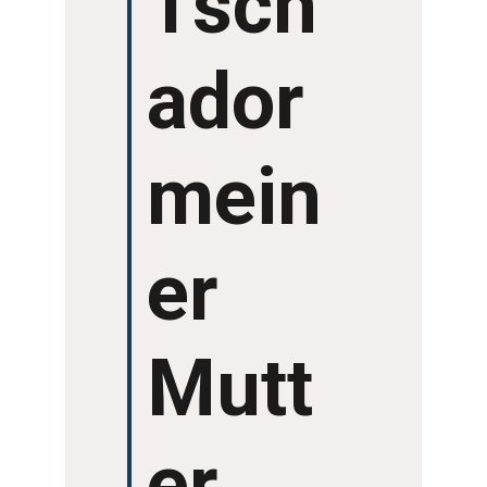
Tsch
GRUSSWORTE
ador
mein
er
Mutt
er