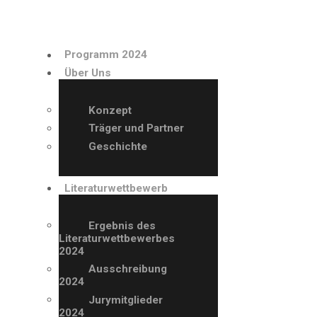
PROGRAMM 2024
Programm 2024
ÜBER UNS
Über Uns
LITERATURWETTBE
Konzept
Träger und Partner
WERB
Geschichte
AUSSTELLER
Literaturwettbewerb
ARCHIV
Ergebnis des
Literaturwettbewerbes
2024
VERANSTALTUNGE
Ausschreibung
2024
N
Jurymitglieder
2024