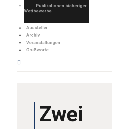
GRUSSWORTE
Publikationen bisheriger
Wettbewerbe
Aussteller
Archiv
Veranstaltungen
Grußworte
Zwei