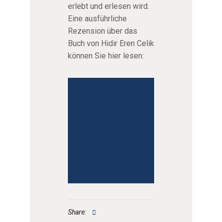
erlebt und erlesen wird.
Eine ausführliche
Rezension über das
Buch von Hidir Eren Celik
können Sie hier lesen:
Suche
nach
neuer
Heima
t
Share: