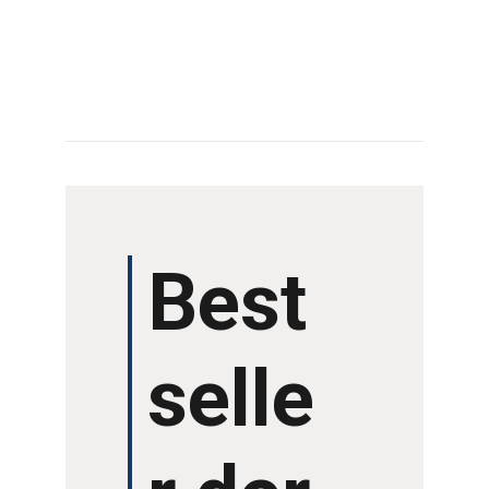
PROGRAMM 2024
ÜBER UNS
LITERATURWETTBE
WERB
Best
AUSSTELLER
ARCHIV
selle
VERANSTALTUNGE
N