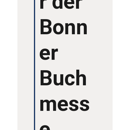
r der
GRUSSWORTE
Bonn
er
Buch
mess
e