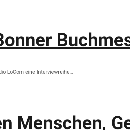
 Bonner Buchmes
io LoCom eine Interviewreihe…
en Menschen, G