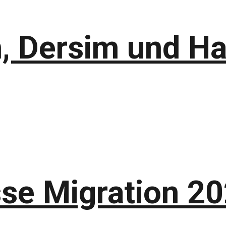
n, Dersim und H
se Migration 2