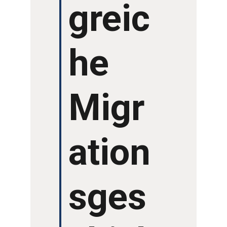
greic
he
Migr
ation
sges