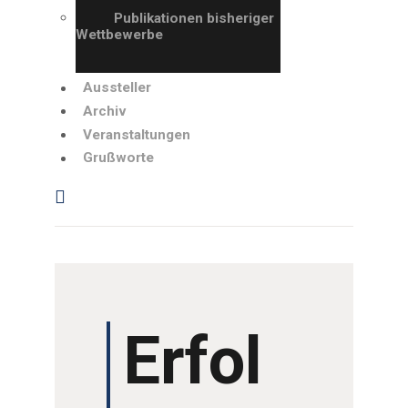
GRUSSWORTE
Publikationen bisheriger
Wettbewerbe
Aussteller
Archiv
Veranstaltungen
Grußworte
Erfol