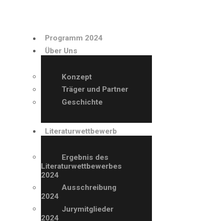
PROGRAMM 2024
Programm 2024
ÜBER UNS
Über Uns
LITERATURWETTBE
Konzept
Träger und Partner
WERB
Geschichte
AUSSTELLER
Literaturwettbewerb
ARCHIV
Ergebnis des
Literaturwettbewerbes
2024
VERANSTALTUNGE
Ausschreibung
2024
N
Jurymitglieder
2024