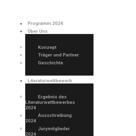
PROGRAMM 2024
Programm 2024
ÜBER UNS
Über Uns
LITERATURWETTBE
Konzept
Träger und Partner
WERB
Geschichte
AUSSTELLER
Literaturwettbewerb
ARCHIV
Ergebnis des
Literaturwettbewerbes
2024
VERANSTALTUNGE
Ausschreibung
2024
N
Jurymitglieder
2024