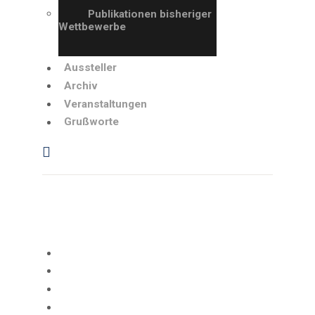
GRUSSWORTE
Publikationen bisheriger
Wettbewerbe
Aussteller
Archiv
Veranstaltungen
Grußworte