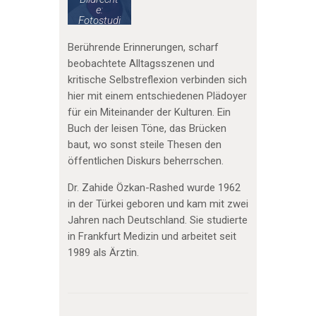
e:
Fotostudi
o Caleb
Ridgewa
Berührende Erinnerungen, scharf
y
beobachtete Alltagsszenen und
kritische Selbstreflexion verbinden sich
hier mit einem entschiedenen Plädoyer
für ein Miteinander der Kulturen. Ein
Buch der leisen Töne, das Brücken
baut, wo sonst steile Thesen den
öffentlichen Diskurs beherrschen.
Dr. Zahide Özkan-Rashed wurde 1962
in der Türkei geboren und kam mit zwei
Jahren nach Deutschland. Sie studierte
in Frankfurt Medizin und arbeitet seit
1989 als Ärztin.