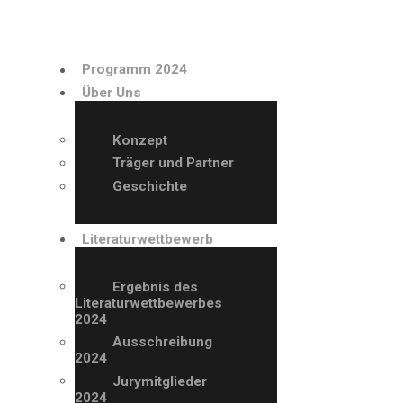
PROGRAMM 2024
Programm 2024
ÜBER UNS
Über Uns
LITERATURWETTBE
Konzept
Träger und Partner
WERB
Geschichte
AUSSTELLER
Literaturwettbewerb
ARCHIV
Ergebnis des
Literaturwettbewerbes
2024
VERANSTALTUNGE
Ausschreibung
2024
N
Jurymitglieder
2024