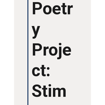
Poetr
y
Proje
ct:
Stim