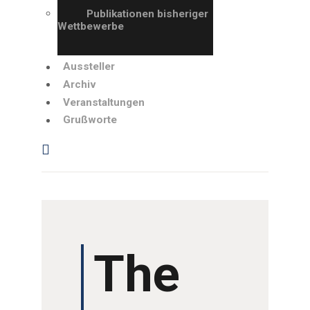
GRUSSWORTE
Publikationen bisheriger
Wettbewerbe
Aussteller
Archiv
Veranstaltungen
Grußworte
The