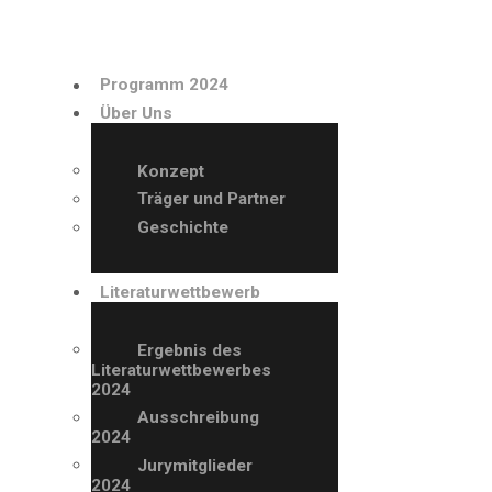
PROGRAMM 2024
Programm 2024
ÜBER UNS
Über Uns
LITERATURWETTBE
Konzept
Träger und Partner
WERB
Geschichte
AUSSTELLER
Literaturwettbewerb
ARCHIV
Ergebnis des
Literaturwettbewerbes
2024
VERANSTALTUNGE
Ausschreibung
2024
N
Jurymitglieder
2024