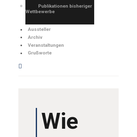
GRUSSWORTE
Publikationen bisheriger
Wettbewerbe
Aussteller
Archiv
Veranstaltungen
Grußworte
Wie