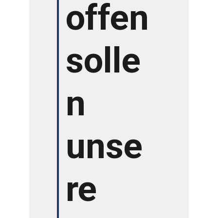
offen
solle
n
unse
re