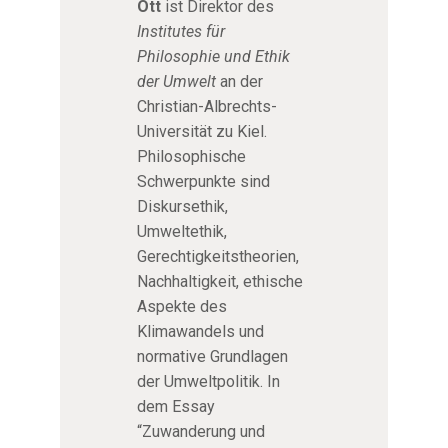
Ott
ist Direktor des
für
Philosop
Institutes für
hie und
Ethik der
Philosophie und Ethik
Umwelt
der Umwelt
an der
der CAU
zu Kiel
Christian-Albrechts-
Universität zu Kiel.
Philosophische
Schwerpunkte sind
Diskursethik,
Umweltethik,
Gerechtigkeitstheorien,
Nachhaltigkeit, ethische
Aspekte des
Klimawandels und
normative Grundlagen
der Umweltpolitik. In
dem Essay
“Zuwanderung und