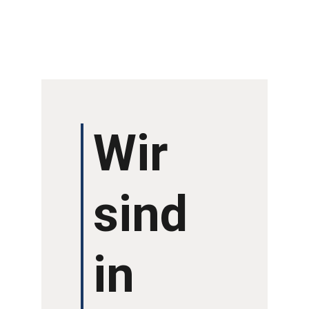
PROGRAMM 2024
ÜBER UNS
LITERATURWETTBE
WERB
Wir
AUSSTELLER
sind
ARCHIV
VERANSTALTUNGE
in
N