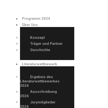
PROGRAMM 2024
Programm 2024
ÜBER UNS
Über Uns
LITERATURWETTBE
Konzept
Träger und Partner
WERB
Geschichte
AUSSTELLER
Literaturwettbewerb
ARCHIV
Ergebnis des
Literaturwettbewerbes
2024
VERANSTALTUNGE
Ausschreibung
2024
N
Jurymitglieder
2024