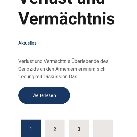
Vermächtnis
Aktuelles
Verlust und Vermächtnis Überlebende des
Genozids an den Armeniern erinnern sich
Lesung mit Diskussion Das…
Weiterlesen
Beitragsnaviga
PAGE
1
PAGE
2
PAGE
3
…